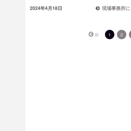
2024年4月18日
現場事務所に
（こ
前
1
2
の
ペ
ー
ジ）